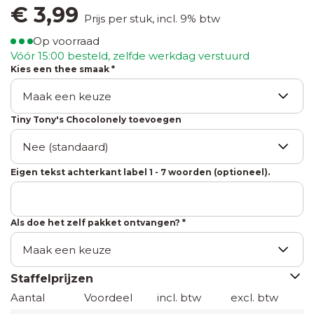
bloembollen
60 x
€
3,99
Zaden in
Prijs per stuk, incl. 9% btw
80
klapkaartje
Op voorraad
mm
Bedankjes
met
Vóór 15:00 besteld, zelfde werkdag verstuurd
met
envelopje
Kies een thee smaak *
gelukshangers
Labels
50 x
Zaden
60
Tiny Tony's Chocolonely toevoegen
Bedankjes
in
mm
met
houten
chocolade
kistje
Eigen tekst achterkant label 1 - 7 woorden (optioneel).
Zaden in
pergamijn
Als doe het zelf pakket ontvangen? *
zakje met
klapkaartje
Staffelprijzen
Zaden
Aantal
Voordeel
incl. btw
excl. btw
in