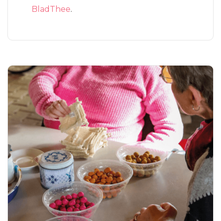
BladThee
.