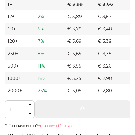
1+
€ 3,99
€ 3,66
glazen
flesje
12+
2%
€ 3,89
€ 3,57
60+
5%
€ 3,79
€ 3,48
Zaden in
graspapieren
120+
7%
€ 3,69
€ 3,39
zakje
250+
8%
€ 3,65
€ 3,35
Zaden in
500+
11%
€ 3,55
€ 3,26
hangertje
1000+
18%
€ 3,25
€ 2,98
met
ansichtkaart
2000+
23%
€ 3,05
€ 2,80
Aantal
Prijsopgave nodig?
vraag een offerte aan