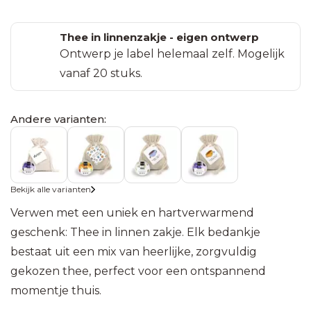
Leerling
Einde
Zaden in
Zaadbommetjes
snoep
Gevouwen
schooljaar
pergamijn
in pergamijn
Thee in linnenzakje - eigen ontwerp
kaarten
zakje met
zakje met
Ontwerp je label helemaal zelf. Mogelijk
Bedankjes
(75x110
ansichtkaart
Pasen
klapkaartje
vanaf 20 stuks.
met
mm)
edelstenen
Zaden
Uitvaart
Mini
in
Andere varianten:
Bedankjes
kaartjes
kraft
Samenwerking
met
(40x54
zakje
kaarsenzand
mm)
Jubileum
Bekijk alle varianten
Zaden in
Bedankjes
Labels
bioplastic
Verwen met een uniek en hartverwarmend
Babyshower
met
60 x
zakje
geschenk: Thee in linnen zakje. Elk bedankje
groeiconfetti
60
bestaat uit een mix van heerlijke, zorgvuldig
mm
Zaden in
gekozen thee, perfect voor een ontspannend
Bedankjes
emmertje
momentje thuis.
met
Labels