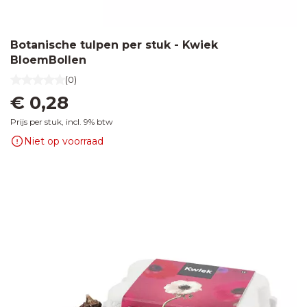
bloembollen
60 x
Zaden in
80
klapkaartje
mm
Bedankjes
Botanische tulpen per stuk - Kwiek
met
BloemBollen
met
envelopje
gelukshangers
(0)
Labels
€ 0,28
50 x
Zaden
60
Bedankjes
Prijs per stuk, incl. 9% btw
in
mm
met
houten
Niet op voorraad
chocolade
kistje
Zaden in
pergamijn
zakje met
klapkaartje
Zaden
in