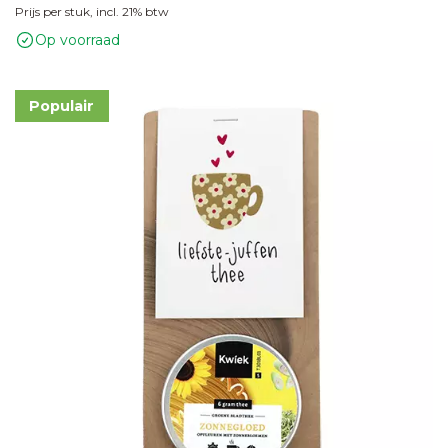
Prijs per stuk, incl. 21% btw
glazen
Op voorraad
flesje
Populair
Zaden in
graspapieren
zakje
Zaden in
hangertje
met
ansichtkaart