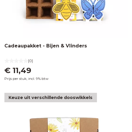
bloembollen
60 x
Zaden in
80
klapkaartje
mm
Bedankjes
met
met
envelopje
gelukshangers
Labels
50 x
Zaden
Cadeaupakket - Bijen & Vlinders
60
Bedankjes
in
mm
met
houten
(0)
chocolade
kistje
€ 11,49
Prijs per stuk, incl. 9% btw
Zaden in
pergamijn
Keuze uit verschillende dooswikkels
zakje met
klapkaartje
Zaden
in