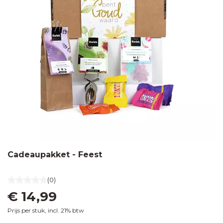
glazen
flesje
Zaden in
graspapieren
zakje
Zaden in
hangertje
met
ansichtkaart
Cadeaupakket - Feest
(0)
€ 14,99
Prijs per stuk, incl. 21% btw