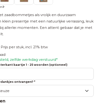
ten
et zaadbommetjes als vrolijk en duurzaam
 klein presentje met een natuurlijke verrassing, leuk
ij allerlei momenten. Een attent gebaar dat je met
t.
9
Prijs per stuk, incl. 21% btw
aad
steld, zelfde werkdag verstuurd*
terkant kaartje 1 - 25 woorden (optioneel)
bedankjes ontvangen? *
zen