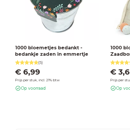
1000 bloemetjes bedankt -
1000 bl
bedankje zaden in emmertje
Zaadbom
Eef
(5)
€ 6,99
€ 3,
Prijs per stuk, incl. 21% btw
Prijs per st
Op voorraad
Op voo