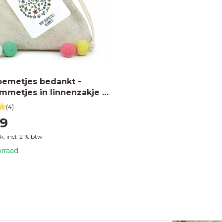
oemetjes bedankt -
metjes in linnenzakje //
(4)
69
uk, incl. 21% btw
rraad