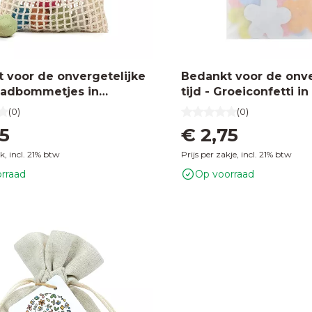
 voor de onvergetelijke
Bedankt voor de onve
Zaadbommetjes in
tijd - Groeiconfetti i
 // Mijksje
zakje met klapkaartje 
(0)
(0)
65
€ 2,75
uk, incl. 21% btw
Prijs per zakje, incl. 21% btw
rraad
Op voorraad