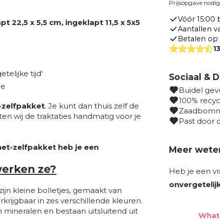
Prijsopgave nodi
Vóór 15:00 
pt 22,5 x 5,5 cm, ingeklapt 11,5 x 5x5
Aantallen v
Betalen op 
1
elijke tijd'
Sociaal & 
je
Buidel gev
100% recyc
-zelfpakket
. Je kunt dan thuis zelf de
Zaadbommet
en wij de traktaties handmatig voor je
Past door 
-het-zelfpakket heb je een
Meer weten
werken ze?
Heb je een v
onvergetelijk
jn kleine bolletjes, gemaakt van
rkrijgbaar in zes verschillende kleuren.
mineralen en bestaan uitsluitend uit
What