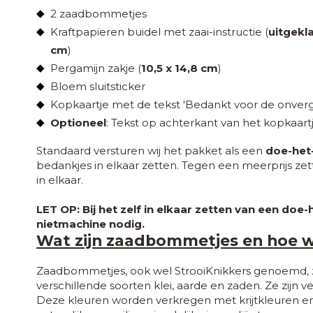
2 zaadbommetjes
Kraftpapieren buidel met zaai-instructie (
uitgekla
cm
)
Pergamijn zakje (
10,5 x 14,8 cm
)
Bloem sluitsticker
Kopkaartje met de tekst 'Bedankt voor de onverget
Optioneel
: Tekst op achterkant van het kopkaart
Standaard versturen wij het pakket als een
doe-het
bedankjes in elkaar zetten. Tegen een meerprijs zett
in elkaar.
LET OP: Bij het zelf in elkaar zetten van een doe
nietmachine nodig.
Wat zijn zaadbommetjes en hoe 
Zaadbommetjes, ook wel StrooiKnikkers genoemd, zi
verschillende soorten klei, aarde en zaden. Ze zijn ve
Deze kleuren worden verkregen met krijtkleuren en 