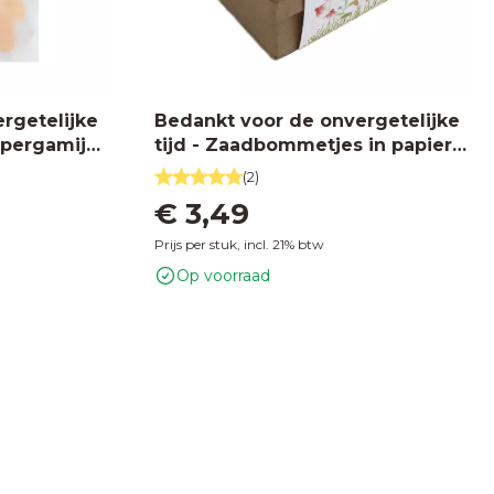
rgetelijke
Bedankt voor de onvergetelijke
n pergamijn
tijd - Zaadbommetjes in papier
// Mijksje
maché doosje // Mijksje
(2)
€ 3,49
Prijs per stuk, incl. 21% btw
Op voorraad