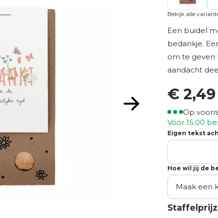
Bekijk alle varian
Een buidel m
bedankje. Een
om te geven b
aandacht deel
€
2,4
Op voorr
Vóór 15:00 be
Eigen tekst ach
Hoe wil jij de 
Staffelprij