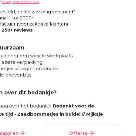
g?
vraag een offerte aan
besteld, zelfde werkdag verstuurd*
anaf 1 tot 2000+
factuur (voor zakelijke klanten)
3.250+ reviews
Duurzaam
uld door een sociale werkplaats
lebare verpakking
jes uit eigen productie
de brievenbus
 over dit bedankje?
raag over het bedankje
Bedankt voor de
e tijd - Zaadbommetjes in buidel // Mijksje
sapp'en
Offerte