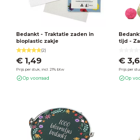
Bedankt - Traktatie zaden in
Bedankt
bioplastic zakje
tijd - 
netzakje
(2)
€ 1,49
€ 3,
Prijs per stuk, incl. 21% btw
Prijs per st
Op voorraad
Op voo