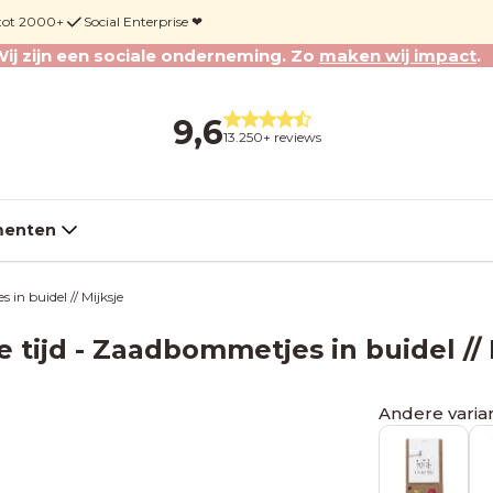
 tot 2000+
Social Enterprise ❤︎
ij zijn een sociale onderneming. Zo
maken wij impact
.
9,6
13.250+ reviews
enten
in buidel // Mijksje
 tijd - Zaadbommetjes in buidel // 
Andere varia