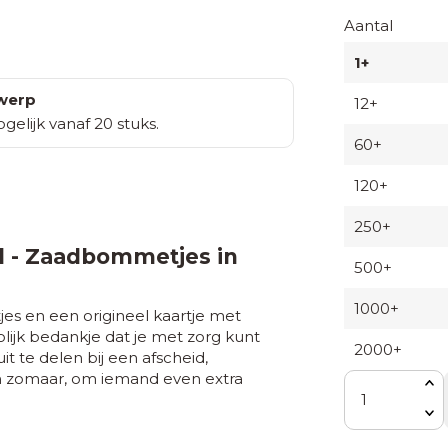
Aantal
1+
twerp
12+
elijk vanaf 20 stuks.
60+
120+
250+
jd - Zaadbommetjes in
500+
1000+
s en een origineel kaartje met
olijk bedankje dat je met zorg kunt
2000+
 te delen bij een afscheid,
 zomaar, om iemand even extra
Aantal