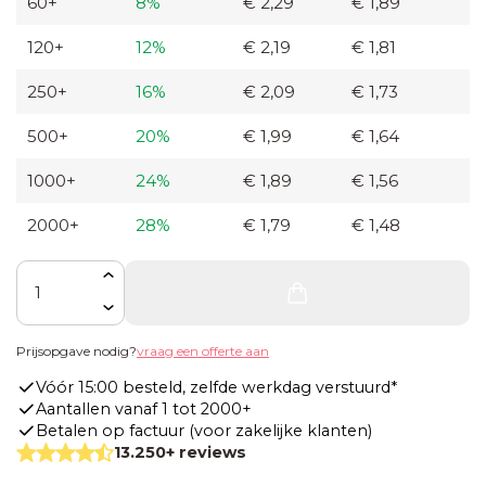
60+
8%
€ 2,29
€ 1,89
glazen
120+
12%
€ 2,19
€ 1,81
flesje
250+
16%
€ 2,09
€ 1,73
Zaden in
500+
20%
€ 1,99
€ 1,64
graspapieren
zakje
1000+
24%
€ 1,89
€ 1,56
2000+
28%
€ 1,79
€ 1,48
Zaden in
hangertje
Aantal
met
ansichtkaart
Prijsopgave nodig?
vraag een offerte aan
Vóór 15:00 besteld, zelfde werkdag verstuurd*
Aantallen vanaf 1 tot 2000+
Betalen op factuur (voor zakelijke klanten)
13.250+ reviews