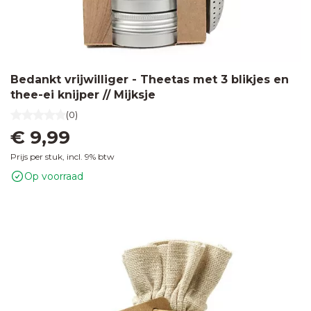
Bedankt vrijwilliger - Theetas met 3 blikjes en
thee-ei knijper // Mijksje
(0)
€ 9,99
Prijs per stuk, incl. 9% btw
Op voorraad