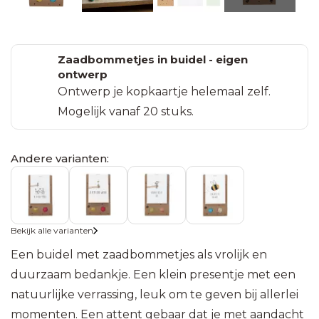
Leerling
Einde
Zaden in
Zaadbommetjes
snoep
Gevouwen
schooljaar
pergamijn
in pergamijn
kaarten
zakje met
zakje met
Bedankjes
Zaadbommetjes in buidel - eigen
(75x110
ansichtkaart
Pasen
klapkaartje
ontwerp
met
mm)
Ontwerp je kopkaartje helemaal zelf.
edelstenen
Zaden
Uitvaart
Mogelijk vanaf 20 stuks.
Mini
in
Bedankjes
kaartjes
kraft
Samenwerking
met
(40x54
zakje
Andere varianten:
kaarsenzand
mm)
Jubileum
Zaden in
Bedankjes
Labels
bioplastic
Babyshower
met
Bekijk alle varianten
60 x
zakje
groeiconfetti
60
Een buidel met zaadbommetjes als vrolijk en
mm
duurzaam bedankje. Een klein presentje met een
Zaden in
Bedankjes
emmertje
natuurlijke verrassing, leuk om te geven bij allerlei
met
Labels
momenten. Een attent gebaar dat je met aandacht