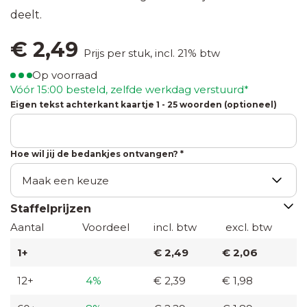
bloembollen
60 x
Zaden in
deelt.
80
klapkaartje
€
2,49
mm
Bedankjes
met
Prijs per stuk, incl. 21% btw
met
envelopje
Op voorraad
gelukshangers
Labels
Vóór 15:00 besteld, zelfde werkdag verstuurd*
50 x
Zaden
Eigen tekst achterkant kaartje 1 - 25 woorden (optioneel)
60
Bedankjes
in
mm
met
houten
chocolade
Hoe wil jij de bedankjes ontvangen? *
kistje
Zaden in
Staffelprijzen
pergamijn
Aantal
Voordeel
incl. btw
excl. btw
zakje met
klapkaartje
1+
€ 2,49
€ 2,06
12+
4%
€ 2,39
€ 1,98
Zaden
in