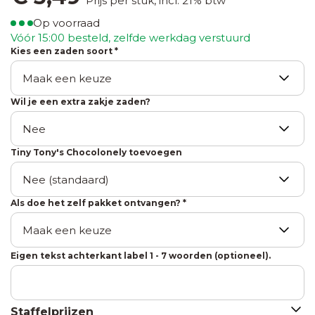
Prijs per stuk, incl. 21% btw
bloembollen
60 x
Zaden in
Op voorraad
80
klapkaartje
Vóór 15:00 besteld, zelfde werkdag verstuurd
mm
Bedankjes
met
Kies een zaden soort *
met
envelopje
gelukshangers
Labels
50 x
Wil je een extra zakje zaden?
Zaden
60
Bedankjes
in
mm
met
houten
Tiny Tony's Chocolonely toevoegen
chocolade
kistje
Zaden in
Als doe het zelf pakket ontvangen? *
pergamijn
zakje met
klapkaartje
Eigen tekst achterkant label 1 - 7 woorden (optioneel).
Zaden
Staffelprijzen
in