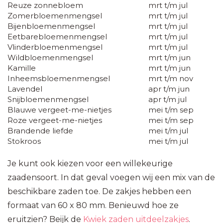
Reuze zonnebloem
mrt t/m jul
Zomerbloemenmengsel
mrt t/m jul
Bijenbloemenmengsel
mrt t/m jul
Eetbarebloemenmengsel
mrt t/m jul
Vlinderbloemenmengsel
mrt t/m jul
Wildbloemenmengsel
mrt t/m jun
Kamille
mrt t/m jun
Inheemsbloemenmengsel
mrt t/m nov
Lavendel
apr t/m jun
Snijbloemenmengsel
apr t/m jul
Blauwe vergeet-me-nietjes
mei t/m sep
Roze vergeet-me-nietjes
mei t/m sep
Brandende liefde
mei t/m jul
Stokroos
mei t/m jul
Je kunt ook kiezen voor een willekeurige
zaadensoort. In dat geval voegen wij een mix van de
beschikbare zaden toe. De zakjes hebben een
formaat van 60 x 80 mm. Benieuwd hoe ze
eruitzien? Beijk de
Kwiek zaden uitdeelzakjes
.