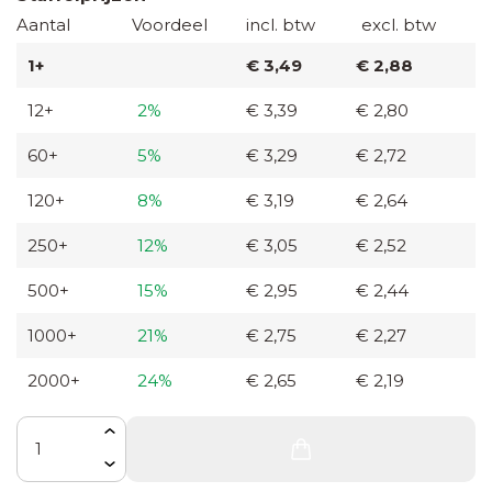
Aantal
Voordeel
incl. btw
excl. btw
glazen
flesje
1+
€ 3,49
€ 2,88
12+
2%
€ 3,39
€ 2,80
Zaden in
graspapieren
60+
5%
€ 3,29
€ 2,72
zakje
120+
8%
€ 3,19
€ 2,64
Zaden in
250+
12%
€ 3,05
€ 2,52
hangertje
500+
15%
€ 2,95
€ 2,44
met
ansichtkaart
1000+
21%
€ 2,75
€ 2,27
2000+
24%
€ 2,65
€ 2,19
Aantal