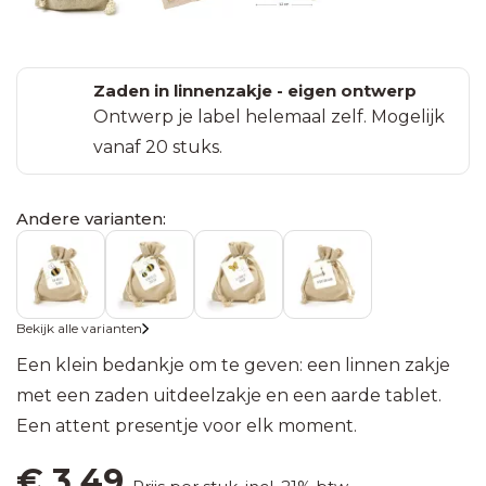
Leerling
Einde
Zaden in
Zaadbommetjes
snoep
Gevouwen
schooljaar
pergamijn
in pergamijn
kaarten
zakje met
zakje met
Bedankjes
Zaden in linnenzakje - eigen ontwerp
(75x110
ansichtkaart
Pasen
klapkaartje
Ontwerp je label helemaal zelf. Mogelijk
met
mm)
edelstenen
vanaf 20 stuks.
Zaden
Uitvaart
Mini
in
Bedankjes
kaartjes
kraft
Samenwerking
Andere varianten:
met
(40x54
zakje
kaarsenzand
mm)
Jubileum
Zaden in
Bedankjes
Labels
bioplastic
Bekijk alle varianten
Babyshower
met
60 x
zakje
Een klein bedankje om te geven: een linnen zakje
groeiconfetti
60
met een zaden uitdeelzakje en een aarde tablet.
mm
Zaden in
Een attent presentje voor elk moment.
Bedankjes
emmertje
met
Labels
€
3,49