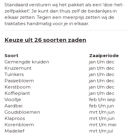
Standaard versturen wij het pakket als een 'doe-het-
zelfpakket'. Je kunt dan thuis zelf de bedankjes in
elkaar zetten. Tegen een meerprijs zetten wij de
traktaties handmatig voor je in elkaar.
Keuze uit 26 soorten zaden
Soort
Zaaiperiode
Gemengde kruiden
jan t/m dec
Kruizemunt
jan t/m dec
Tuinkers
jan t/m dec
Passiebloem
jan t/m dec
Kerstboom
jan t/m dec
Koffieplant
jan t/m dec
Viooltje
feb t/m sep
Aardbei
feb t/m jun
Goudsbloemen
mrt t/m jun
Klaproos
mrt t/m jun
Korenbloem
mrt t/m mei
Madelief
mrt t/m jul