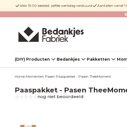
Vóór 15:00 besteld, zelfde werkdag verstuurd
Aantallen vanaf 1
W
(DIY) Producten
Bedankjes
Pakketten
Mom
Home
Momenten
Pasen
Paaspakket - Pasen TheeMoment
/
/
/
Paaspakket - Pasen TheeMom
nog niet beoordeeld