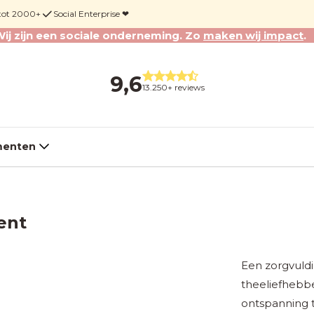
 tot 2000+
Social Enterprise ❤︎
ij zijn een sociale onderneming. Zo
maken wij impact
.
9,6
13.250+ reviews
enten
ent
Een zorgvuld
theeliefhebb
ontspanning 