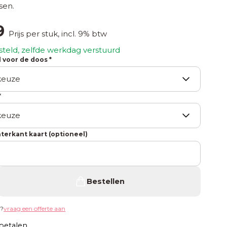
sen.
9
Prijs per stuk, incl. 9% btw
steld, zelfde werkdag verstuurd
 voor de doos *
*
hterkant kaart (optioneel)
Bestellen
g?
vraag een offerte aan
betalen